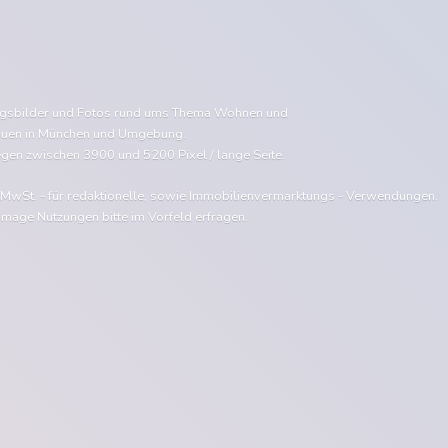
ngsbilder und Fotos rund ums Thema Wohnen und
uen in München und Umgebung.
egen zwischen 3900 und 5200 Pixel / lange Seite.
e MwSt. - für redaktionelle, sowie Immobilienvermarktungs - Verwendungen.
Image Nutzungen bitte im Vorfeld erfragen.