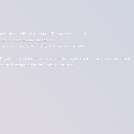
ngsbilder und Fotos rund ums Thema Wohnen und
uen in München und Umgebung.
egen zwischen 3900 und 5200 Pixel / lange Seite.
e MwSt. - für redaktionelle, sowie Immobilienvermarktungs - Verwendungen.
Image Nutzungen bitte im Vorfeld erfragen.