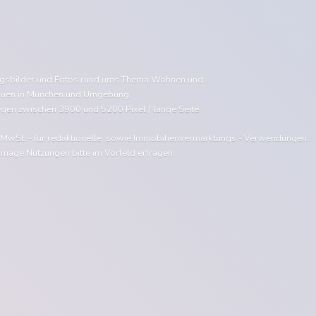
ngsbilder und Fotos rund ums Thema Wohnen und
uen in München und Umgebung.
egen zwischen 3900 und 5200 Pixel / lange Seite.
e MwSt. - für redaktionelle, sowie Immobilienvermarktungs - Verwendungen.
Image Nutzungen bitte im Vorfeld erfragen.