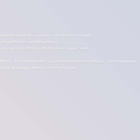
ngsbilder und Fotos rund ums Thema Wohnen und
uen in München und Umgebung.
egen zwischen 3900 und 5200 Pixel / lange Seite.
e MwSt. - für redaktionelle, sowie Immobilienvermarktungs - Verwendungen.
Image Nutzungen bitte im Vorfeld erfragen.