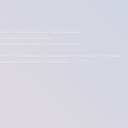
ngsbilder und Fotos rund ums Thema Wohnen und
uen in München und Umgebung.
egen zwischen 3900 und 5200 Pixel / lange Seite.
e MwSt. - für redaktionelle, sowie Immobilienvermarktungs - Verwendungen.
Image Nutzungen bitte im Vorfeld erfragen.