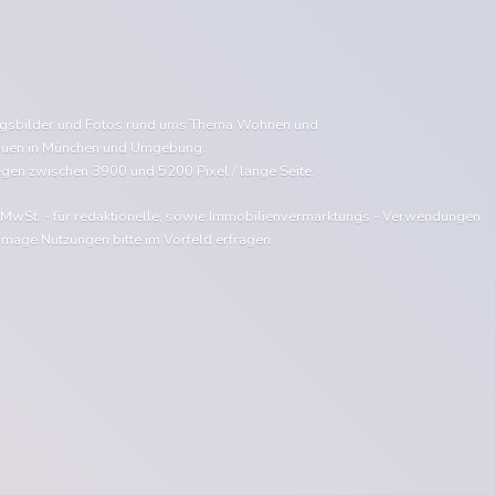
ngsbilder und Fotos rund ums Thema Wohnen und
uen in München und Umgebung.
egen zwischen 3900 und 5200 Pixel / lange Seite.
e MwSt. - für redaktionelle, sowie Immobilienvermarktungs - Verwendungen.
Image Nutzungen bitte im Vorfeld erfragen.