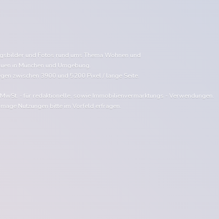
ngsbilder und Fotos rund ums Thema Wohnen und
uen in München und Umgebung.
egen zwischen 3900 und 5200 Pixel / lange Seite.
e MwSt. - für redaktionelle, sowie Immobilienvermarktungs - Verwendungen.
Image Nutzungen bitte im Vorfeld erfragen.