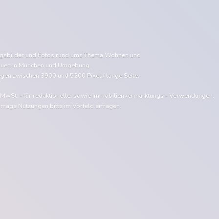
ngsbilder und Fotos rund ums Thema Wohnen und
uen in München und Umgebung.
egen zwischen 3900 und 5200 Pixel / lange Seite.
e MwSt. - für redaktionelle, sowie Immobilienvermarktungs - Verwendungen.
Image Nutzungen bitte im Vorfeld erfragen.